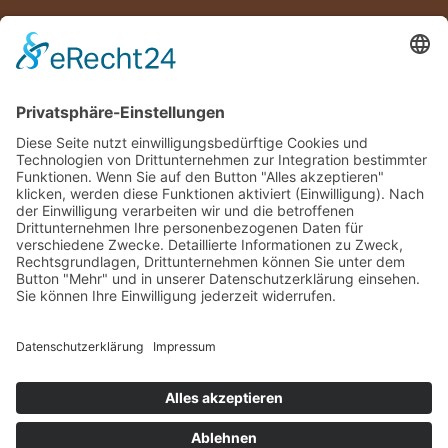
Impressum
Datenschutzerklärung
Gutschein-Shop
AGB
Widerrufsbelehrung
Zahlungsweisen
Mein Konto
Mein Warenkorb
Vertrag widerrufen
TISCH RESERVIEREN
© Restaurant Limani in Köln | Designed by
mindcopter