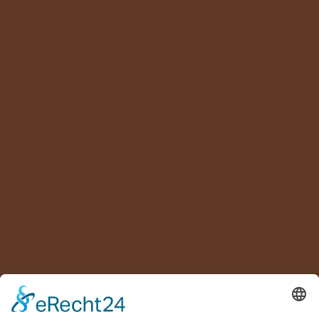
Agrippinawerft 6
50678 Köln
0221 – 71 90 590
0221 – 94 64 73 57
info@limanicologne.de
Restaurant Limani auf TripAdvisor