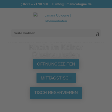
0221 – 71 90 590
info@limanicologne.de
Seite wählen
Mediterrane Küche direkt am
Rhein im Kölner
Rheinauhafen
ÖFFNUNGSZEITEN
MITTAGSTISCH
TISCH RESERVIEREN