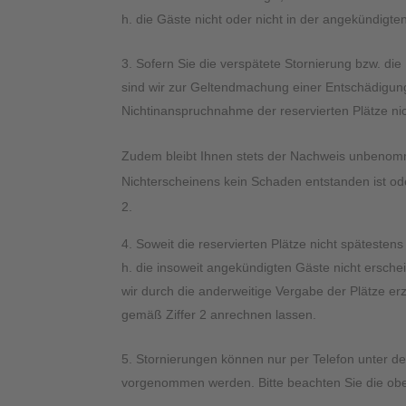
h. die Gäste nicht oder nicht in der angekündigte
Sofern Sie die verspätete Stornierung bzw. die
sind wir zur Geltendmachung einer Entschädigung 
Nichtinanspruchnahme der reservierten Plätze nich
Zudem bleibt Ihnen stets der Nachweis unbenomm
Nichterscheinens kein Schaden entstanden ist ode
2.
Soweit die reservierten Plätze nicht späteste
h. die insoweit angekündigten Gäste nicht erschein
wir durch die anderweitige Vergabe der Plätze er
gemäß Ziffer 2 anrechnen lassen.
Stornierungen können nur per Telefon unter d
vorgenommen werden. Bitte beachten Sie die o