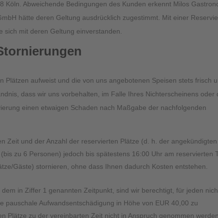
78 Köln. Abweichende Bedingungen des Kunden erkennt Milos Gastron
GmbH hätte deren Geltung ausdrücklich zugestimmt. Mit einer Reservi
e sich mit deren Geltung einverstanden.
Stornierungen
n Plätzen aufweist und die von uns angebotenen Speisen stets frisch 
ndnis, dass wir uns vorbehalten, im Falle Ihres Nichterscheinens oder 
vierung einen etwaigen Schaden nach Maßgabe der nachfolgenden
en Zeit und der Anzahl der reservierten Plätze (d. h. der angekündigten
 (bis zu 6 Personen) jedoch bis spätestens 16:00 Uhr am reservierten 
 Plätze/Gäste) stornieren, ohne dass Ihnen dadurch Kosten entstehen.
 dem in Ziffer 1 genannten Zeitpunkt, sind wir berechtigt, für jeden nich
ne pauschale Aufwandsentschädigung in Höhe von EUR 40,00 zu
rten Plätze zu der vereinbarten Zeit nicht in Anspruch genommen werden