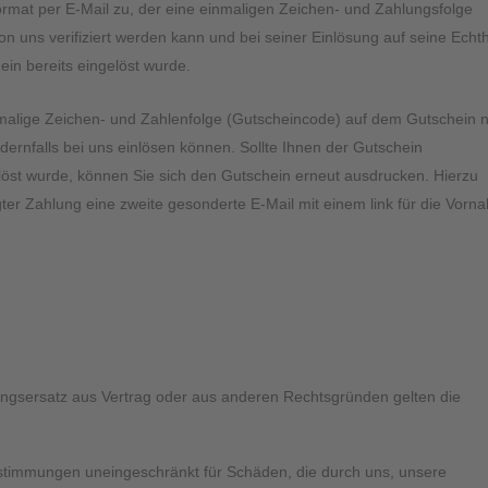
rmat per E-Mail zu, der eine einmaligen Zeichen- und Zahlungsfolge
n uns verifiziert werden kann und bei seiner Einlösung auf seine Echth
in bereits eingelöst wurde.
inmalige Zeichen- und Zahlenfolge (Gutscheincode) auf dem Gutschein n
dernfalls bei uns einlösen können. Sollte Ihnen der Gutschein
st wurde, können Sie sich den Gutschein erneut ausdrucken. Hierzu
gter Zahlung eine zweite gesonderte E-Mail mit einem link für die Vor
ngsersatz aus Vertrag oder aus anderen Rechtsgründen gelten die
stimmungen uneingeschränkt für Schäden, die durch uns, unsere