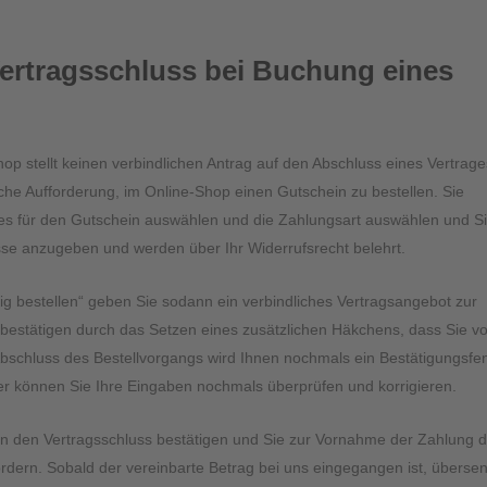
Vertragsschluss bei Buchung eines
op stellt keinen verbindlichen Antrag auf den Abschluss eines Vertrage
iche Aufforderung, im Online-Shop einen Gutschein zu bestellen. Sie
s für den Gutschein auswählen und die Zahlungsart auswählen und S
e anzugeben und werden über Ihr Widerrufsrecht belehrt.
htig bestellen“ geben Sie sodann ein verbindliches Vertragsangebot zur
bestätigen durch das Setzen eines zusätzlichen Häkchens, dass Sie v
Abschluss des Bestellvorgangs wird Ihnen nochmals ein Bestätigungsfe
ier können Sie Ihre Eingaben nochmals überprüfen und korrigieren.
en den Vertragsschluss bestätigen und Sie zur Vornahme der Zahlung 
dern. Sobald der vereinbarte Betrag bei uns eingegangen ist, überse