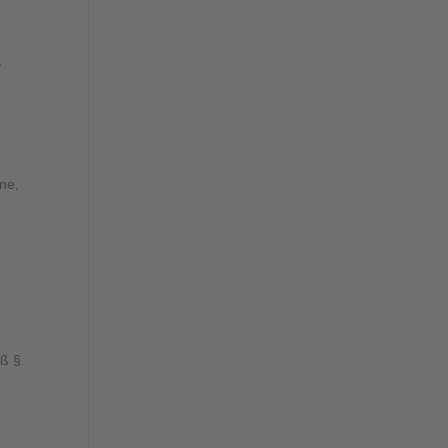
,
ne,
äß §