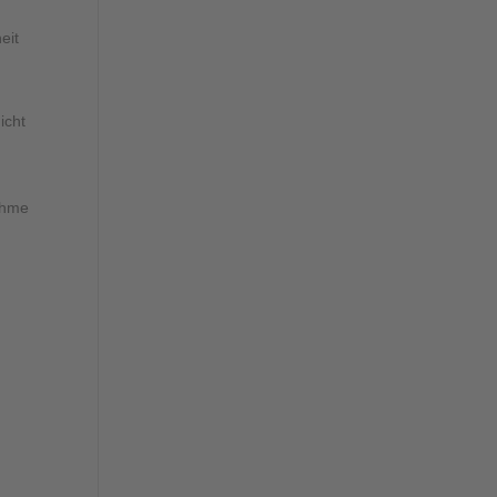
eit
icht
nahme