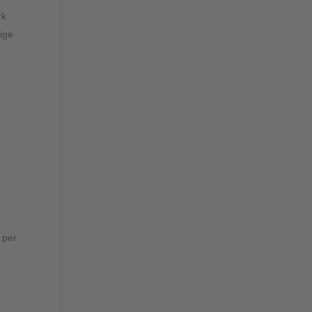
rk
lige
 per