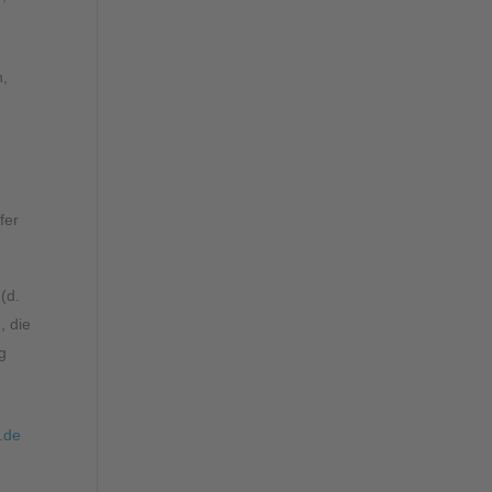
n,
fer
(d.
, die
g
.de