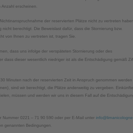
n Anzahl erscheinen.
 Nichtinanspruchnahme der reservierten Plätze nicht zu vertreten habe
nicht berechtigt. Die Beweislast dafür, dass die Stornierung bzw.
t von Ihnen zu vertreten ist, tragen Sie.
en, dass uns infolge der verspäteten Stornierung oder des
r dass dieser wesentlich niedriger ist als die Entschädigung gemäß Zif
ns 30 Minuten nach der reservierten Zeit in Anspruch genommen werden 
en), sind wir berechtigt, die Plätze anderweitig zu vergeben. Einkünfte
zielen, müssen und werden wir uns in diesem Fall auf die Entschädigun
er Nummer 0221 – 71 90 590 oder per E-Mail unter
info@limanicologne
ben genannten Bedingungen.