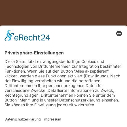
0221 – 94 64 73 57
info@limanicologne.de
Restaurant Limani auf TripAdvisor
Impressum
Datenschutzerklärung
Gutschein-Shop
AGB
Widerrufsbelehrung
Zahlungsweisen
Mein Konto
Mein Warenkorb
Vertrag widerrufen