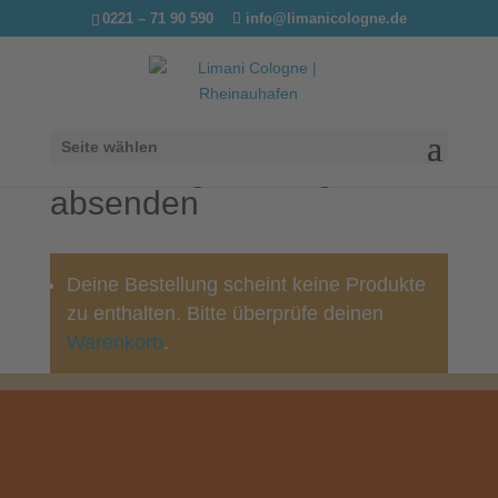
0221 – 71 90 590
info@limanicologne.de
Seite wählen
Bestellung bestätigen &
absenden
Deine Bestellung scheint keine Produkte
zu enthalten. Bitte überprüfe deinen
Warenkorb
.